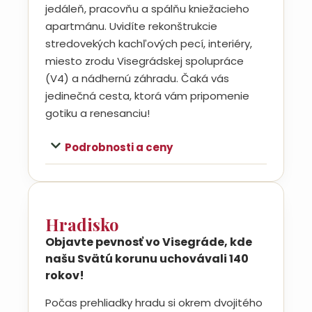
jedáleň, pracovňu a spálňu kniežacieho
apartmánu. Uvidíte rekonštrukcie
stredovekých kachľových pecí, interiéry,
miesto zrodu Visegrádskej spolupráce
(V4) a nádhernú záhradu. Čaká vás
jedinečná cesta, ktorá vám pripomenie
gotiku a renesanciu!
Podrobnosti a ceny
Hradisko
Objavte pevnosť vo Visegráde, kde
našu Svätú korunu uchovávali 140
rokov!
Počas prehliadky hradu si okrem dvojitého