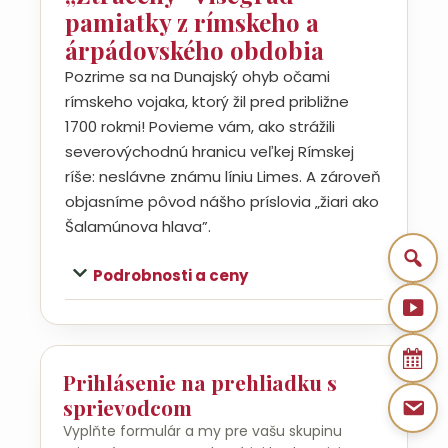
pamiatky z rímskeho a
árpádovského obdobia
Pozrime sa na Dunajský ohyb očami
rímskeho vojaka, ktorý žil pred približne
1700 rokmi! Povieme vám, ako strážili
severovýchodnú hranicu veľkej Rímskej
ríše: neslávne známu líniu Limes. A zároveň
objasníme pôvod nášho príslovia „žiari ako
Šalamúnova hlava”.
Podrobnosti a ceny
Prihlásenie na prehliadku s
sprievodcom
Vyplňte formulár a my pre vašu skupinu