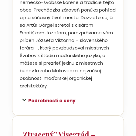
nemecko-švábske korene a tradície tejto
obce. Prechádzka zároveň ponúka pohľad
aj na súčasný život mesta. Dozviete sa, či
sa Artúr Görgei stretol s cisárom
Františkom Jozefom, porozprávame vám
príbeh Józsefa Viktorina – slovenského
farára –, ktorý povzbudzoval miestnych
Švábov k štúdiu maďarského jazyka, a
môžete si prezrieť jednu z miestnych
budov Imreho Makovecza, najväčšej
osobnosti maďarskej organickej
architektúry.
Podrobnosti a ceny
„Ztracený” Visegrád –