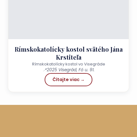
Rímskokatolícky kostol svätého Jána
Krstiteľa
Rímskokatolícky kostol vo Visegráde
📍
2025 Visegrád, Fő u. 91.
Čítajte viac →