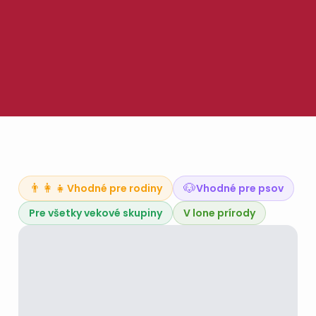
👨‍👩‍👧
🐶
Vhodné pre rodiny
Vhodné pre psov
Pre všetky vekové skupiny
V lone prírody