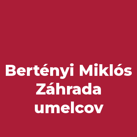
Domovská stránka
Miesta na návštevu
Chute a poklady
Bertényi Miklós
Záhrada
umelcov