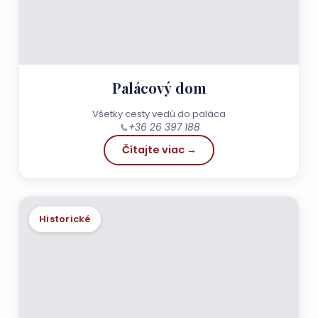
Palácový dom
Všetky cesty vedú do paláca
📞
+36 26 397 188
Čítajte viac →
Historické