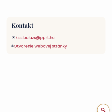
Kontakt
kiss.balazs@pprt.hu
✉️
Otvorenie webovej stránky
🌐