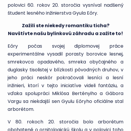
polovici 60. rokov 20. storočia vysníval nadšený
študent lesného inžinierstva Gyula Eőry.
Zažili ste niekedy romantiku ticha?
Navštívte našu bylinkovú záhradu a zažite to!
Eőry počas svojej diplomovej práce
experimentálne vysadil porasty borovice lesnej,
smrekovca opadavého, smreka obyčajného a
duglasky tisolistej v blízkosti pôvodných druhov, v
jeho práci neskôr pokračovali lesníci a lesní
inžinieri, ktorí v tejto iniciatíve videli fantáziu, a
vďaka spolupráci Miklósa Bertényiho a Gábora
Vargu sa niekdajší sen Gyulu Eőryho oficiálne stal
arborétom.
V 80. rokoch 20. storočia bolo arborétum
obohatené o ornitologickú školu a v polovici toho