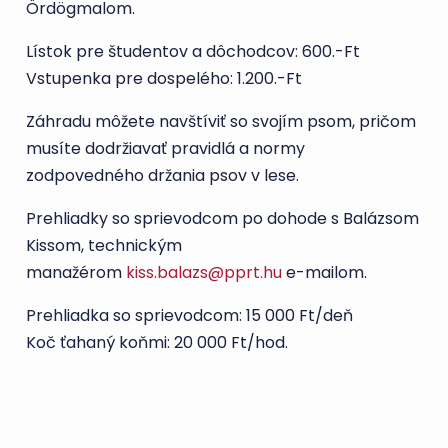
Ördögmalom.
Lístok pre študentov a dôchodcov: 600.-Ft
Vstupenka pre dospelého: 1.200.-Ft
Záhradu môžete navštíviť so svojím psom, pričom
musíte dodržiavať pravidlá a normy
zodpovedného držania psov v lese.
Prehliadky so sprievodcom po dohode s Balázsom
Kissom, technickým
manažérom
kiss.balazs@pprt.hu
e-mailom.
Prehliadka so sprievodcom: 15 000 Ft/deň
Koč ťahaný koňmi: 20 000 Ft/hod.