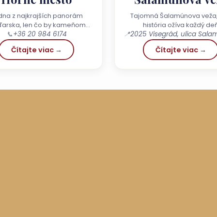
dna z najkrajších panorám
Tajomná Šalamúnova veža,
arska, len čo by kameňom
história ožíva každý de
📞
+36 20 984 6174
dohodil
📍
Čítajte viac →
Čítajte viac →