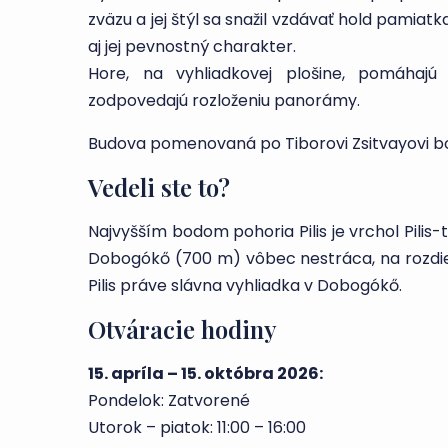
zväzu a jej štýl sa snažil vzdávať hold pamia
aj jej pevnostný charakter.
Hore, na vyhliadkovej plošine, pomáhajú
zodpovedajú rozloženiu panorámy.
Budova pomenovaná po Tiborovi Zsitvayovi bo
Vedeli ste to?
Najvyšším bodom pohoria Pilis je vrchol Pili
Dobogókő (700 m) vôbec nestráca, na rozdie
Pilis práve slávna vyhliadka v Dobogókő.
Otváracie hodiny
15. apríla – 15. októbra 2026:
Pondelok: Zatvorené
Utorok – piatok: 11:00 – 16:00