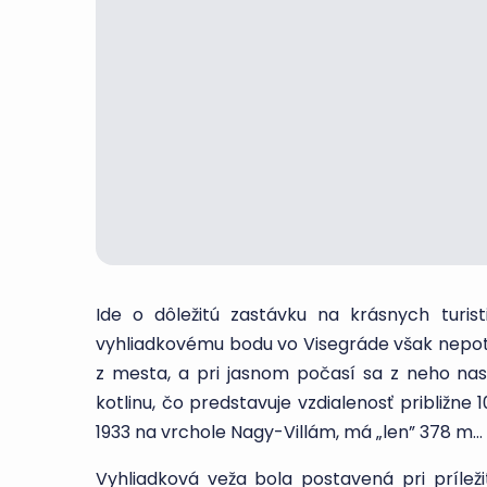
Ide o dôležitú zastávku na krásnych turis
vyhliadkovému bodu vo Visegráde však nepotr
z mesta, a pri jasnom počasí sa z neho na
kotlinu, čo predstavuje vzdialenosť približne
1933 na vrchole Nagy-Villám, má „len” 378 m…
Vyhliadková veža bola postavená pri príleži