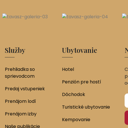
Služby
Ubytovanie
N
Prehliadka so
Hotel
C
sprievodcom
p
Penzión pre hostí
o
Predaj vstupeniek
Dôchodok
Prenájom lodí
Turistické ubytovanie
Prenájom izby
Kempovanie
Naše publikácie