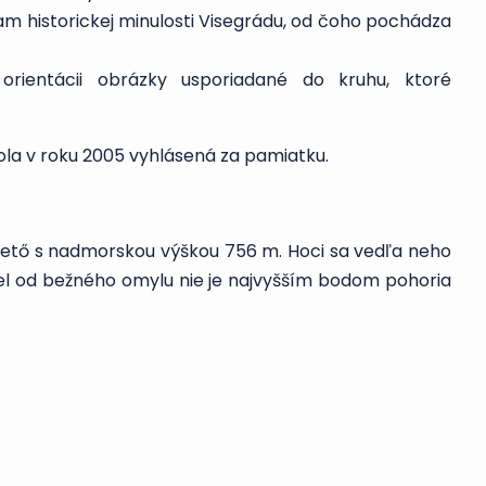
tkam historickej minulosti Visegrádu, od čoho pochádza
 orientácii obrázky usporiadané do kruhu, ktoré
la v roku 2005 vyhlásená za pamiatku.
s-tető s nadmorskou výškou 756 m. Hoci sa vedľa neho
l od bežného omylu nie je najvyšším bodom pohoria