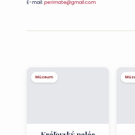
E-mail:
perimate@gmail.com
Múzeum
Múz
Kráľovský palác