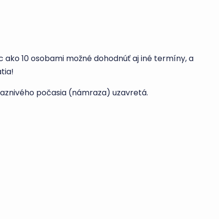
c ako 10 osobami možné dohodnúť aj iné termíny, a
tia!
iaznivého počasia (námraza) uzavretá.