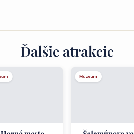
Ďalšie atrakcie
eum
Múzeum
Horné mesto
Šalamúnova ve