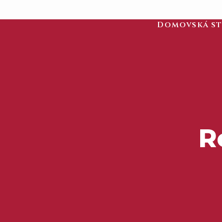
Domovská s
R