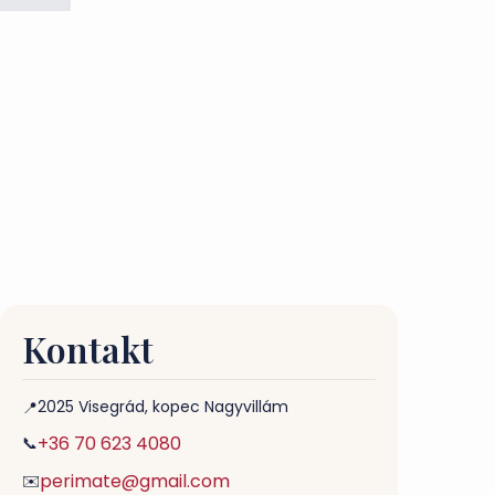
Kontakt
2025 Visegrád, kopec Nagyvillám
📍
+36 70 623 4080
📞
perimate@gmail.com
✉️