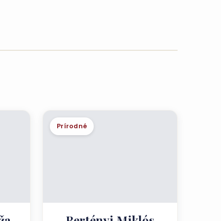
Prírodné
ža
Bertényi Miklós