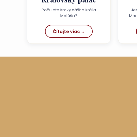
Počujete kroky nášho kráľa
Je
Matúša?
Maď
Čítajte viac →