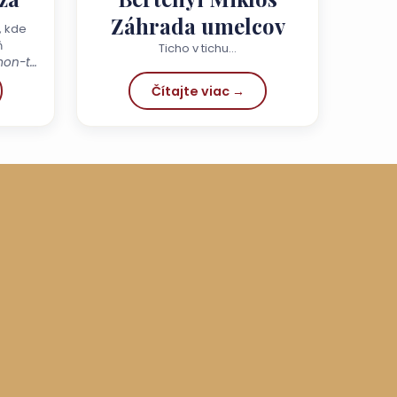
Záhrada umelcov
 kde
ň
Ticho v tichu...
2025 Visegrád, ulica Salamon-torony
Čítajte viac →