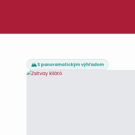
🏔️
S panoramatickým výhľadom