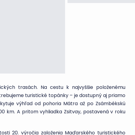
tických trasách. Na cestu k najvyššie položenému
ebujeme turistické topánky – je dostupný aj priamo
skytuje výhľad od pohoria Mátra až po Zsámbékskú
 100 km. A pritom vyhliadka Zsitvay, postavená v roku
tosti 20. výročia založenia Maďarského turistického