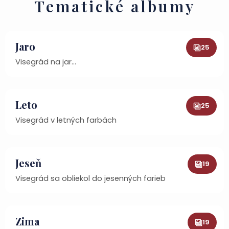
Tematické albumy
Jaro
25
Visegrád na jar…
Leto
25
Visegrád v letných farbách
Jeseň
19
Visegrád sa obliekol do jesenných farieb
Zima
19