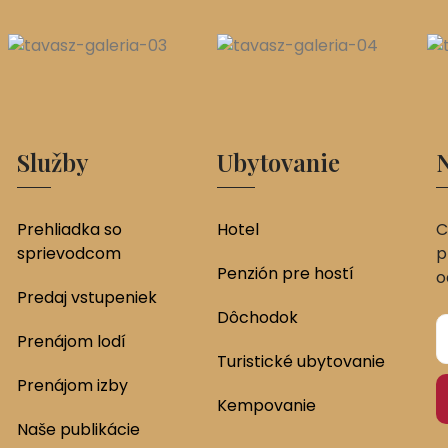
Služby
Ubytovanie
N
Prehliadka so
Hotel
C
sprievodcom
p
Penzión pre hostí
o
Predaj vstupeniek
Dôchodok
Prenájom lodí
Turistické ubytovanie
Prenájom izby
Kempovanie
Naše publikácie