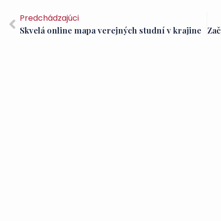
Predchádzajúci
Skvelá online mapa verejných studní v krajine