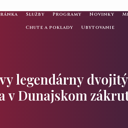
tránka
Služby
Programy
Novinky
M
Chute a poklady
Ubytovanie
 vy legendárny dvojit
a v Dunajskom zákrut