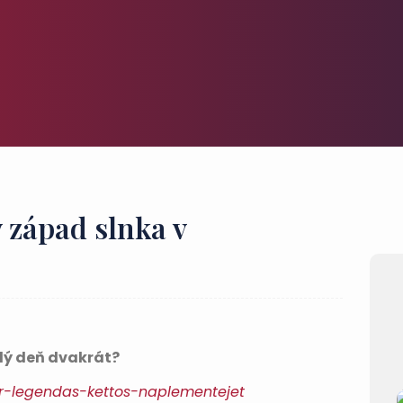
ý západ slnka v
dý deň dvakrát?
yar-legendas-kettos-naplementejet