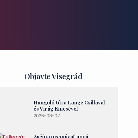
Objavte Visegrád
Hangoló túra Lange Csillával
és Virág Emesével
2026-08-07
Začína premávať nová