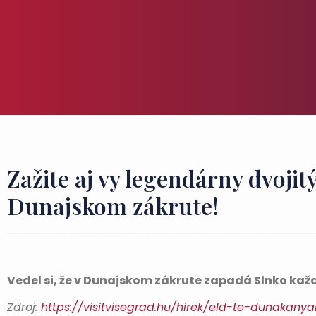
Zažite aj vy legendárny dvojit
Dunajskom zákrute!
Vedel si, že v Dunajskom zákrute zapadá Slnko kaž
Zdroj:
https://visitvisegrad.hu/hirek/eld-te-dunakan