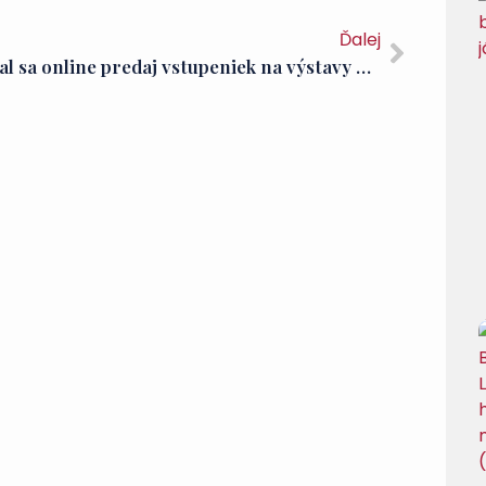
Ďalej
Začal sa online predaj vstupeniek na výstavy v Fellegváre. Do Visegrádu sa teraz môžete dostať aj loďou.