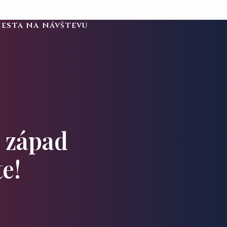
iesta na návštevu
ý západ
e!