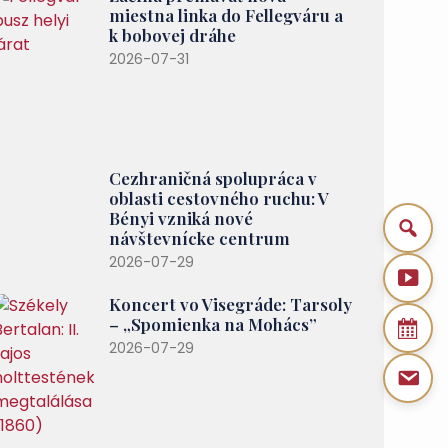
miestna linka do Fellegváru a
k bobovej dráhe
2026-07-31
Cezhraničná spolupráca v
oblasti cestovného ruchu: V
Bényi vzniká nové
návštevnícke centrum
2026-07-29
Koncert vo Visegráde: Tarsoly
– „Spomienka na Mohács”
2026-07-29