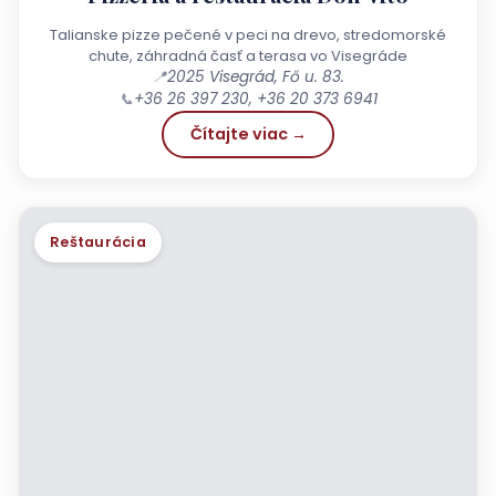
Talianske pizze pečené v peci na drevo, stredomorské
chute, záhradná časť a terasa vo Visegráde
📍
2025 Visegrád, Fő u. 83.
📞
+36 26 397 230, +36 20 373 6941
Čítajte viac →
Reštaurácia