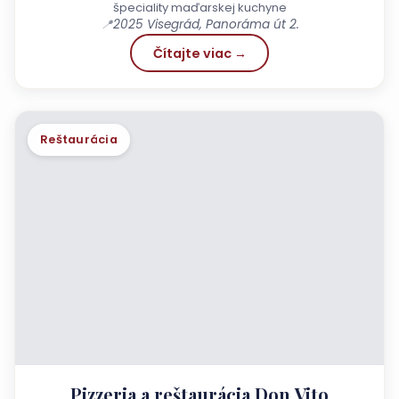
špeciality maďarskej kuchyne
📍
2025 Visegrád, Panoráma út 2.
Čítajte viac →
Reštaurácia
Pizzeria a reštaurácia Don Vito