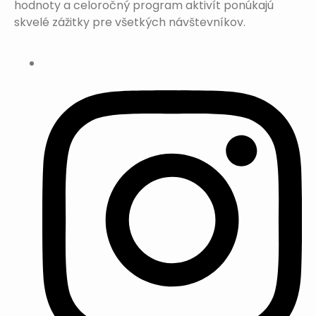
hodnoty a celoročný program aktivít ponúkajú
skvelé zážitky pre všetkých návštevníkov.