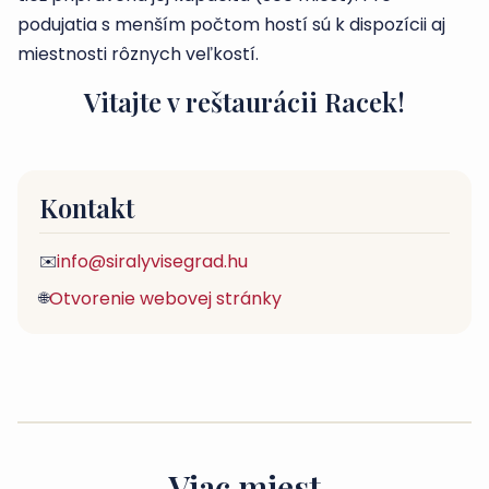
podujatia s menším počtom hostí sú k dispozícii aj
miestnosti rôznych veľkostí.
Vitajte v reštaurácii Racek!
Kontakt
info@siralyvisegrad.hu
✉️
Otvorenie webovej stránky
🌐
Viac miest