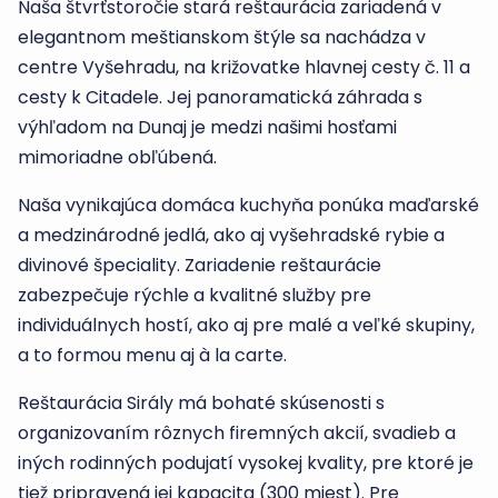
Naša štvrťstoročie stará reštaurácia zariadená v
elegantnom meštianskom štýle sa nachádza v
centre Vyšehradu, na križovatke hlavnej cesty č. 11 a
cesty k Citadele. Jej panoramatická záhrada s
výhľadom na Dunaj je medzi našimi hosťami
mimoriadne obľúbená.
Naša vynikajúca domáca kuchyňa ponúka maďarské
a medzinárodné jedlá, ako aj vyšehradské rybie a
divinové špeciality. Zariadenie reštaurácie
zabezpečuje rýchle a kvalitné služby pre
individuálnych hostí, ako aj pre malé a veľké skupiny,
a to formou menu aj à la carte.
Reštaurácia Sirály má bohaté skúsenosti s
organizovaním rôznych firemných akcií, svadieb a
iných rodinných podujatí vysokej kvality, pre ktoré je
tiež pripravená jej kapacita (300 miest). Pre