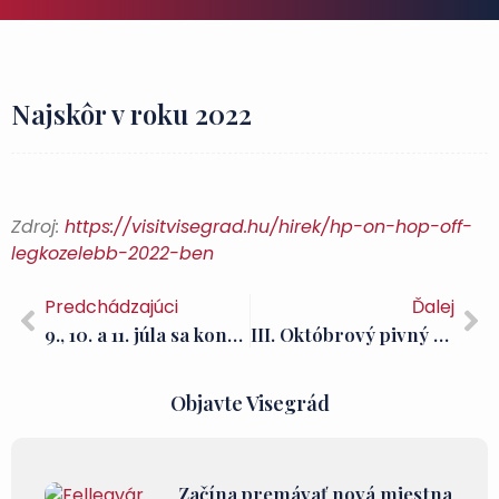
Najskôr v roku 2022
Zdroj:
https://visitvisegrad.hu/hirek/hp-on-hop-off-
legkozelebb-2022-ben
Predchádzajúci
Ďalej
9., 10. a 11. júla sa konajú Palotajátékok! Nenechajte si ujsť najväčšie rodinné podujatie pod holým nebom tohto roka!
III. Októbrový pivný festival vo Visegráde
Objavte Visegrád
Začína premávať nová miestna