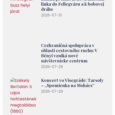
linka do Fellegváru a k bobovej
dráhe
2026-07-31
Cezhraničná spolupráca v
oblasti cestovného ruchu: V
Bényi vzniká nové
návštevnícke centrum
2026-07-29
Koncert vo Visegráde: Tarsoly
– „Spomienka na Mohács”
2026-07-29