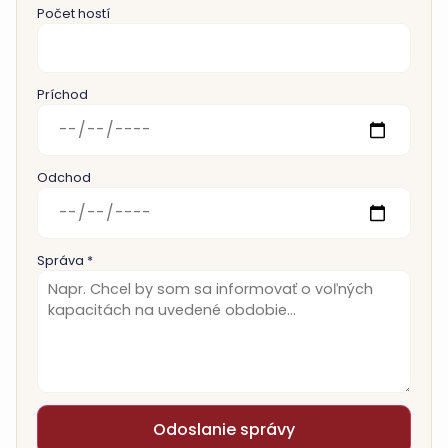
Počet hostí
Príchod
Odchod
Správa *
Odoslanie správy