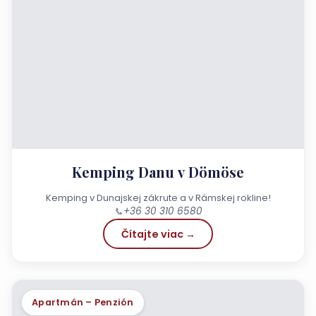
Kemping Danu v Dömöse
Kemping v Dunajskej zákrute a v Rámskej rokline!
📞
+36 30 310 6580
Čítajte viac →
Apartmán – Penzión