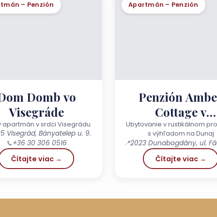
tmán – Penzión
Apartmán – Penzión
Dom Domb vo
Penzión Ambe
Visegráde
Cottage v
Dunabogdány
ý apartmán v srdci Visegrádu
Ubytovanie v rustikálnom pro
5 Visegrád, Bányatelep u. 9.
s výhľadom na Dunaj
📍
📞
+36 30 306 0516
Čítajte viac →
Čítajte viac →