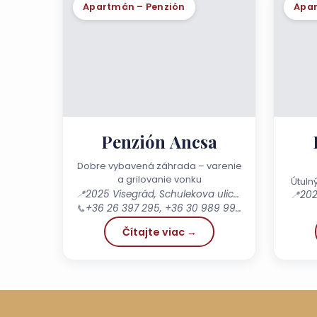
Apartmán – Penzión
Apar
Penzión Ancsa
Dobre vybavená záhrada – varenie
a grilovanie vonku
Útuln
📍
2025 Visegrád, Schulekova ulica 6.
📍
202
📞
+36 26 397 295, +36 30 989 9919
Čítajte viac →