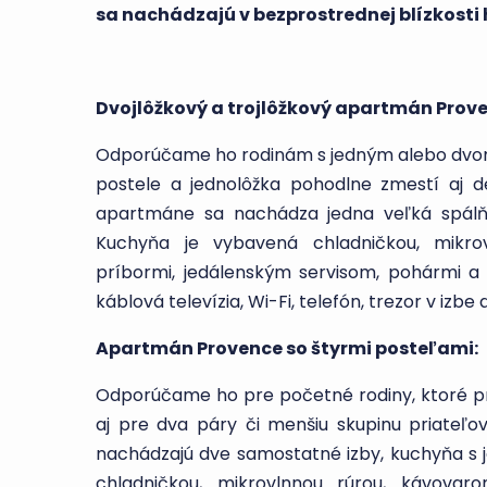
sa nachádzajú v bezprostrednej blízkosti 
Dvojlôžkový a trojlôžkový apartmán Prove
Odporúčame ho rodinám s jedným alebo dvo
postele a jednolôžka pohodlne zmestí aj d
apartmáne sa nachádza jedna veľká spálň
Kuchyňa je vybavená chladničkou, mikro
príbormi, jedálenským servisom, pohármi a
káblová televízia, Wi-Fi, telefón, trezor v izbe 
Apartmán Provence so štyrmi posteľami:
Odporúčame ho pre početné rodiny, ktoré pri
aj pre dva páry či menšiu skupinu priateľ
nachádzajú dve samostatné izby, kuchyňa s
chladničkou, mikrovlnnou rúrou, kávovar