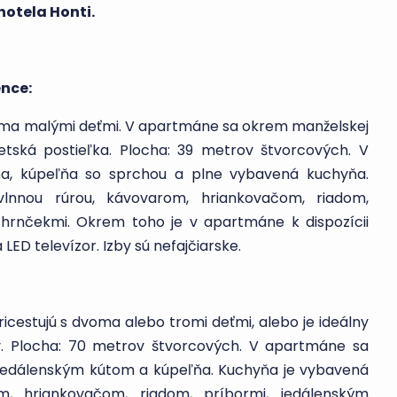
hotela Honti.
nce:
ma malými deťmi. V apartmáne sa okrem manželskej
etská postieľka. Plocha: 39 metrov štvorcových. V
a, kúpeľňa so sprchou a plne vybavená kuchyňa.
vlnnou rúrou, kávovarom, hriankovačom, riadom,
 hrnčekmi. Okrem toho je v apartmáne k dispozícii
a LED televízor. Izby sú nefajčiarske.
cestujú s dvoma alebo tromi deťmi, alebo je ideálny
ov. Plocha: 70 metrov štvorcových. V apartmáne sa
 jedálenským kútom a kúpeľňa. Kuchyňa je vybavená
om, hriankovačom, riadom, príbormi, jedálenským