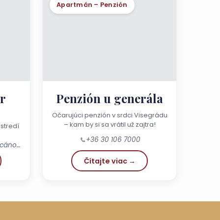
Apartmán – Penzión
r
Penzión u generála
Očarujúci penzión v srdci Visegrádu
– kam by si sa vrátil už zajtra!
i
stredí
📞
+36 30 106 7000
2023 Dunabogdány, ul. Fácános 38.
Čítajte viac →