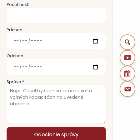
Počet hostí
Príchod
Odchod
Správa *
Odoslanie správy