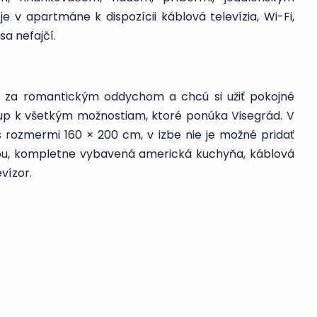
 v apartmáne k dispozícii káblová televízia, Wi-Fi,
sa nefajčí.
jú za romantickým oddychom a chcú si užiť pokojné
tup k všetkým možnostiam, ktoré ponúka Visegrád. V
rozmermi 160 × 200 cm, v izbe nie je možné pridať
hou, kompletne vybavená americká kuchyňa, káblová
evízor.