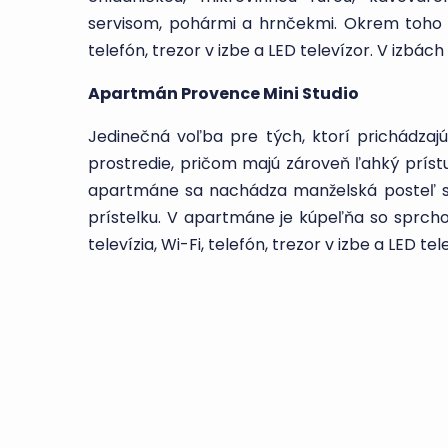
servisom, pohármi a hrnčekmi. Okrem toho je
telefón, trezor v izbe a LED televízor. V izbách 
Apartmán Provence Mini Studio
Jedinečná voľba pre tých, ktorí prichádza
prostredie, pričom majú zároveň ľahký prís
apartmáne sa nachádza manželská posteľ s 
prístelku. V apartmáne je kúpeľňa so sprc
televízia, Wi-Fi, telefón, trezor v izbe a LED tel