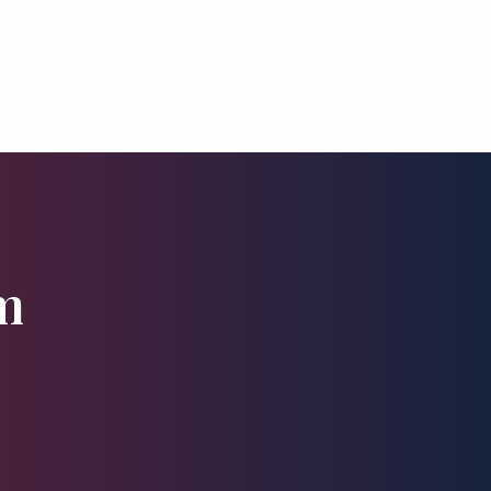
iesta na návštevu
m