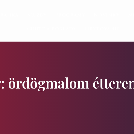
tránka
Služby
Programy
Novinky
M
Chute a poklady
Ubytovanie
: ördögmalom éttere