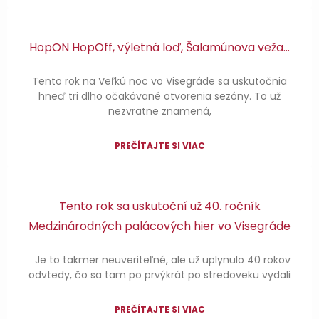
HopON HopOff, výletná loď, Šalamúnova veža…
Tento rok na Veľkú noc vo Visegráde sa uskutočnia
hneď tri dlho očakávané otvorenia sezóny. To už
nezvratne znamená,
PREČÍTAJTE SI VIAC
Tento rok sa uskutoční už 40. ročník
Medzinárodných palácových hier vo Visegráde
Je to takmer neuveriteľné, ale už uplynulo 40 rokov
odvtedy, čo sa tam po prvýkrát po stredoveku vydali
PREČÍTAJTE SI VIAC