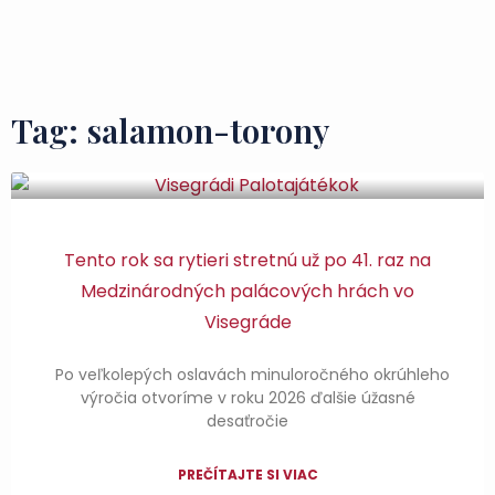
Domovská stránka
Miesta na návštevu
Chute a poklady
Tag: salamon-torony
Tento rok sa rytieri stretnú už po 41. raz na
Medzinárodných palácových hrách vo
Visegráde
Po veľkolepých oslavách minuloročného okrúhleho
výročia otvoríme v roku 2026 ďalšie úžasné
desaťročie
PREČÍTAJTE SI VIAC