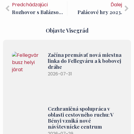
Predchádzajúci
Ďalej
Rozhovor s Balázsom Abonym, tvorcom piva Visegrádi
Palácové hry 2023.
Objavte Visegrád
Začína premávať nová miestna
linka do Fellegváru a k bobovej
dráhe
2026-07-31
Cezhraničná spolupráca v
oblasti cestovného ruchu: V
Bényi vzniká nové
návštevnícke centrum
2026-07-29