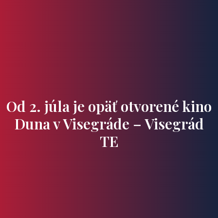
Domovská stránka
Miesta na návštevu
Chute a poklady
Od 2. júla je opäť otvorené kino
Duna v Visegráde – Visegrád
TE