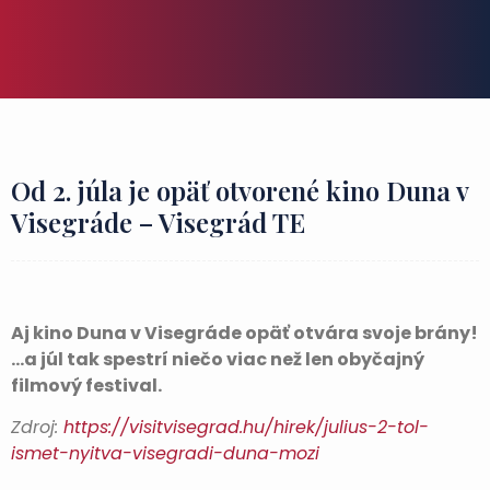
Od 2. júla je opäť otvorené kino Duna v
Visegráde – Visegrád TE
Aj kino Duna v Visegráde opäť otvára svoje brány!
…a júl tak spestrí niečo viac než len obyčajný
filmový festival.
Zdroj:
https://visitvisegrad.hu/hirek/julius-2-tol-
ismet-nyitva-visegradi-duna-mozi