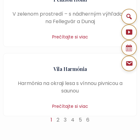
V zelenom prostredí – s nádherným výhľadom
na Fellegvár a Dunaj
Prečítajte si viac
Vila Harmónia
Harmónia na okraji lesa s vínnou pivnicou a
saunou
Prečítajte si viac
1
2
3
4
5
6