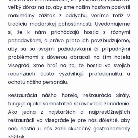
veľký dôraz na to, aby sme našim hosťom poskytli
maximálny zážitok z oddychu, veríme totiž v
tradíciu maďarskej pohostinnosti. Uvedomujeme
si, že k nám prichádzajú hostia s rôznymi
požiadavkami, a práve preto ich povzbudzujeme,
aby sa so svojimi požiadavkami či prípadnými
problémami s dôverou obracali na tím hotela
Visegrád. Sme hrdí na to, že hostia vo svojich
recenziách často vyzdvihujú profesionalitu a
ochotu nášho personálu.
Reštaurácia nášho hotela, reštaurácia Sirály,
funguje aj ako samostatné stravovacie zariadenie.
Ako jedna z najstarších a najprestížnejších
reštaurácií vo Visegráde je pre nás dôležité, aby
naši hostia u nás zažili skutočný gastronomický
zážitok.