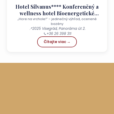
Hotel Silvanus**** Konferenčný a
wellness hotel Bioenergetické
centrum
„Hore na vrchole!” – jedinečný výhľad, ocenené
bazény
📍
2025 Visegrád, Panoráma út 2.
📞
+36 26 398 311
Čítajte viac →