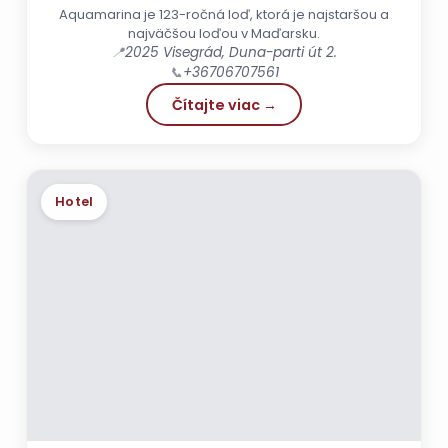
Aquamarina je 123-ročná loď, ktorá je najstaršou a
najväčšou loďou v Maďarsku.
📍
2025 Visegrád, Duna-parti út 2.
📞
+36706707561
Čítajte viac →
Hotel