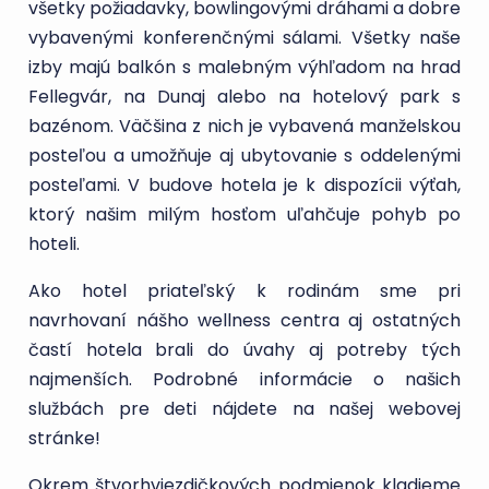
všetky požiadavky, bowlingovými dráhami a dobre
vybavenými konferenčnými sálami. Všetky naše
izby majú balkón s malebným výhľadom na hrad
Fellegvár, na Dunaj alebo na hotelový park s
bazénom. Väčšina z nich je vybavená manželskou
posteľou a umožňuje aj ubytovanie s oddelenými
posteľami. V budove hotela je k dispozícii výťah,
ktorý našim milým hosťom uľahčuje pohyb po
hoteli.
Ako hotel priateľský k rodinám sme pri
navrhovaní nášho wellness centra aj ostatných
častí hotela brali do úvahy aj potreby tých
najmenších. Podrobné informácie o našich
službách pre deti nájdete na našej webovej
stránke!
Okrem štvorhviezdičkových podmienok kladieme