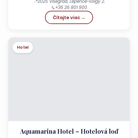
📍
2025 Visegrád, Lepence-völgy 2.
📞
+36 26 801 900
Čítajte viac →
Hotel
Aquamarina Hotel – Hotelová loď