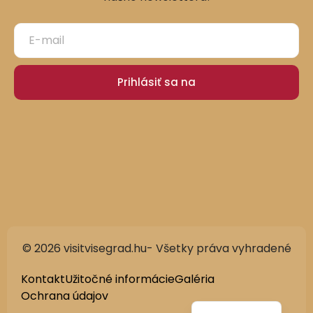
Prihlásiť sa na
© 2026 visitvisegrad.hu- Všetky práva vyhradené
German
English
Kontakt
Užitočné informácie
Galéria
Ochrana údajov
Hungarian