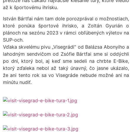
pretože nás čakalo najväčšie klesanie túry, ktoré viedlo
až k športovému ihrisku.
István Bártfai nám tam dole porozprával o možnostiach,
ktoré ponúka športové ihrisko, a Zoltán Gyurián o
plánoch na sezónu 2023 v rámci obľúbených výletov na
SUP-och.
Vďaka skvelému pivu „Visegrádi“ od Balázsa Abonyiho a
lahodným sendvičom od Zsófie Bártfai sme si oddýchli
po dni, ktorý bol, aj keď sme sedeli na chrbte E-Bike,
ktorý zďaleka nebol až taký únavný, čo jasne ukázalo,
že ani tento rok sa vo Visegráde nebude možné ani na
minútu nudiť.