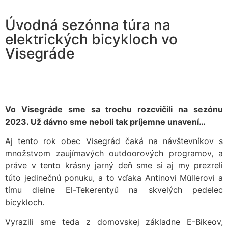
Úvodná sezónna túra na
elektrických bicykloch vo
Visegráde
Vo Visegráde sme sa trochu rozcvičili na sezónu
2023. Už dávno sme neboli tak príjemne unavení…
Aj tento rok obec Visegrád čaká na návštevníkov s
množstvom zaujímavých outdoorových programov, a
práve v tento krásny jarný deň sme si aj my prezreli
túto jedinečnú ponuku, a to vďaka Antinovi Müllerovi a
tímu dielne El-Tekerentyű na skvelých pedelec
bicykloch.
Vyrazili sme teda z domovskej základne E-Bikeov,