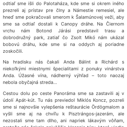
odtiaľ sme išli do Palotaháza, kde sme si okrem iného
prezreli aj prístav pre člny a Námestie remesiel, ale
hneď sme pokračovali smerom k Šalamúnovej veži, aby
sme sa odtiaľ dostali k Canopy dráhe. Na Čiernom
vrchu nám Botond Járási predstavil trasu a
dobrodružný park, zatiaľ čo Zsolt Mikó nám ukázal
bobovú dráhu, kde sme si na oddych aj poriadne
zoskočili.
Na hradisku nás čakali Anda Bálint a Richárd s
niekoľkými miestnymi špecialitami z ponuky vinárstva
Anda. Úžasné vína, nádherný výhľad – toto naozaj
nebola obyčajná streda…
Cestou dolu po ceste Panoráma sme sa zastavili aj v
údolí Apát-kút. Tu nás previedol Miklós Koncz, pozreli
sme si najnovšie vylepšenia reštaurácie Ördögmalom a
vyšli sme aj na chvíľu k Pisztrángos-jazerám, ale
nezostali sme tam dlho, ani napriek lákavým vôňam,