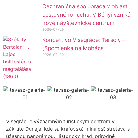
Cezhraničná spolupráca v oblasti
cestovného ruchu: V Bényi vzniká
nové návštevnícke centrum
2026-07-29
Koncert vo Visegráde: Tarsoly –
„Spomienka na Mohács”
2026-07-29
Visegrád je významným turistickým centrom v
zákrute Dunaja, kde sa kráľovská minulosť stretáva s
úžasnou panorámou. Historický hrad, prírodné