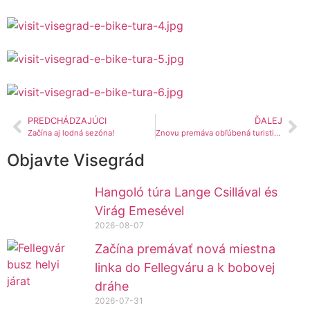
PREDCHÁDZAJÚCI
ĎALEJ
Začína aj lodná sezóna!
Znovu premáva obľúbená turistická linka Kis-Villám Volán
Objavte Visegrád
Hangoló túra Lange Csillával és
Virág Emesével
2026-08-07
Začína premávať nová miestna
linka do Fellegváru a k bobovej
dráhe
2026-07-31