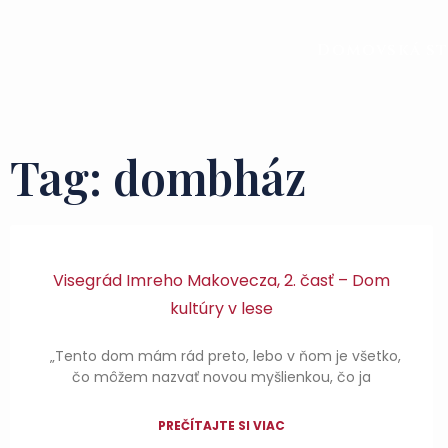
Domovská s
Tag: dombház
Visegrád Imreho Makovecza, 2. časť – Dom
kultúry v lese
„Tento dom mám rád preto, lebo v ňom je všetko,
čo môžem nazvať novou myšlienkou, čo ja
PREČÍTAJTE SI VIAC