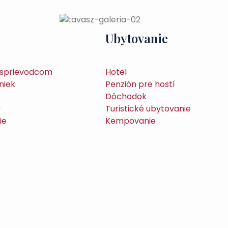
Ubytovanie
o sprievodcom
Hotel
niek
Penzión pre hostí
Dôchodok
y
Turistické ubytovanie
ie
Kempovanie