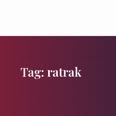
tránka
Služby
Programy
Novinky
M
Chute a poklady
Ubytovanie
Tag: ratrak