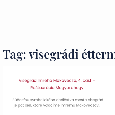
Tag: visegrádi étter
Visegrád Imreho Makovecza, 4. časť –
Reštaurácia Mogyoróhegy
Súčasťou symbolického dedičstva mesta Visegrád
je päť diel, ktoré vďačíme Imrému Makoveczovi.