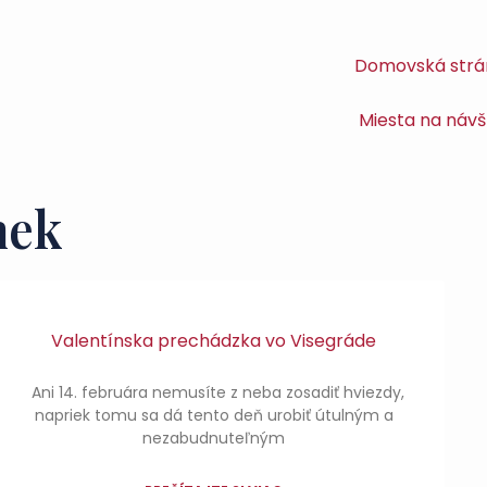
Domovská strá
Miesta na návš
mek
Valentínska prechádzka vo Visegráde
Ani 14. februára nemusíte z neba zosadiť hviezdy,
napriek tomu sa dá tento deň urobiť útulným a
nezabudnuteľným