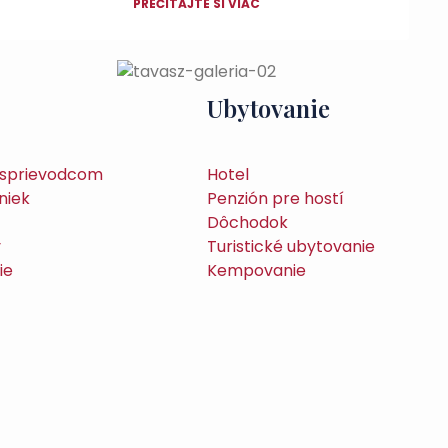
PREČÍTAJTE SI VIAC
Ubytovanie
o sprievodcom
Hotel
niek
Penzión pre hostí
Dôchodok
y
Turistické ubytovanie
ie
Kempovanie