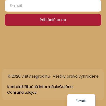
Prihlásiť sa na
© 2026 visitvisegrad.hu- Všetky práva vyhradené
German
English
Kontakt
Užitočné informácie
Galéria
Ochrana údajov
Hungarian
Slovak