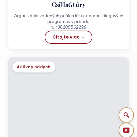
CsillaGtúry
Organizácia vedených peších túr a teambuildingových
programov v prírode
📞
+36205562299
Čítajte viac →
Aktívny oddych