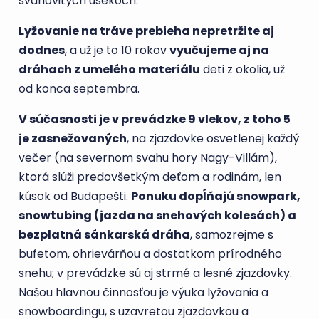
svahovitých úsekoch.
Lyžovanie na tráve prebieha nepretržite aj
dodnes
, a už je to 10 rokov
vyučujeme aj na
dráhach z umelého materiálu
deti z okolia, už
od konca septembra.
V súčasnosti je v prevádzke 9 vlekov, z toho 5
je zasnežovaných
, na zjazdovke osvetlenej každý
večer (na severnom svahu hory Nagy-Villám),
ktorá slúži predovšetkým deťom a rodinám, len
kúsok od Budapešti.
Ponuku dopĺňajú snowpark,
snowtubing (jazda na snehových kolesách) a
bezplatná sánkarská dráha
, samozrejme s
bufetom, ohrievárňou a dostatkom prírodného
snehu; v prevádzke sú aj strmé a lesné zjazdovky.
Našou hlavnou činnosťou je výuka lyžovania a
snowboardingu, s uzavretou zjazdovkou a