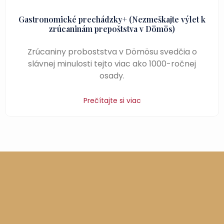
Gastronomické prechádzky+ (Nezmeškajte výlet k
zrúcaninám prepoštstva v Dömös)
Zrúcaniny proboststva v Dömösu svedčia o
slávnej minulosti tejto viac ako 1000-ročnej
osady.
Prečítajte si viac