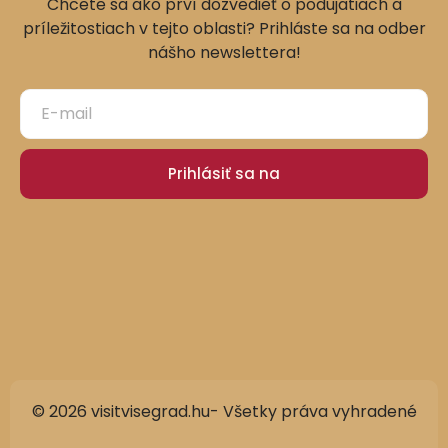
Chcete sa ako prví dozvedieť o podujatiach a
príležitostiach v tejto oblasti? Prihláste sa na odber
nášho newslettera!
Prihlásiť sa na
© 2026 visitvisegrad.hu- Všetky práva vyhradené
German