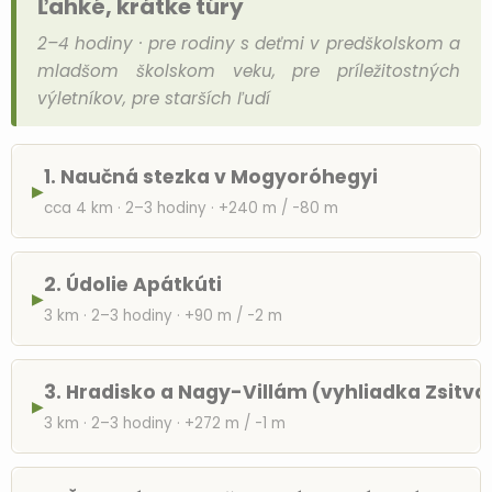
Ľahké, krátke túry
2–4 hodiny · pre rodiny s deťmi v predškolskom a
mladšom školskom veku, pre príležitostných
výletníkov, pre starších ľudí
1. Naučná stezka v Mogyoróhegyi
▶
cca 4 km · 2–3 hodiny · +240 m / -80 m
2. Údolie Apátkúti
▶
3 km · 2–3 hodiny · +90 m / -2 m
3. Hradisko a Nagy-Villám (vyhliadka Zsitva
▶
3 km · 2–3 hodiny · +272 m / -1 m