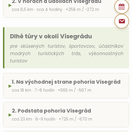
2. V horách a údoliach Visegrádu
▶
cca 6,5 km · cca 4 hodiny · +258 m / -272 m
Dlhé túry v okolí Visegrádu
pre skúsených turistov, športovcov, účastníkov
modrých turistických trás, výkonnostných
turistov
1. Na východnej strane pohoria Visegrád
▶
cca 18 km · 7–8 hodín · +565 m / -567 m
2. Podstata pohoria Visegrád
▶
cca 23 km · 8–9 hodín · +725 m / -670 m