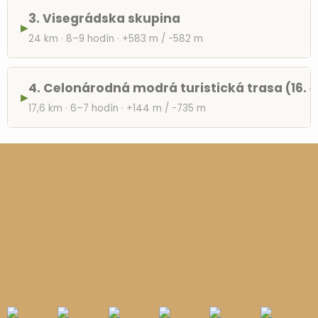
3. Visegrádska skupina
▶
24 km · 8–9 hodín · +583 m / -582 m
4. Celonárodná modrá turistická trasa (16. 
▶
17,6 km · 6–7 hodín · +144 m / -735 m