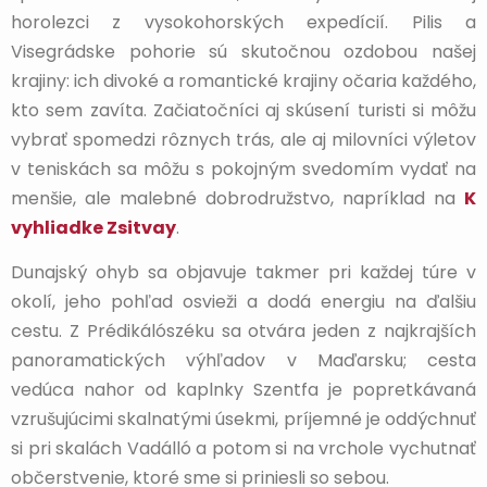
horolezci z vysokohorských expedícií. Pilis a
Visegrádske pohorie sú skutočnou ozdobou našej
krajiny: ich divoké a romantické krajiny očaria každého,
kto sem zavíta. Začiatočníci aj skúsení turisti si môžu
vybrať spomedzi rôznych trás, ale aj milovníci výletov
v teniskách sa môžu s pokojným svedomím vydať na
menšie, ale malebné dobrodružstvo, napríklad na
K
vyhliadke Zsitvay
.
Dunajský ohyb sa objavuje takmer pri každej túre v
okolí, jeho pohľad osvieži a dodá energiu na ďalšiu
cestu. Z Prédikálószéku sa otvára jeden z najkrajších
panoramatických výhľadov v Maďarsku; cesta
vedúca nahor od kaplnky Szentfa je popretkávaná
vzrušujúcimi skalnatými úsekmi, príjemné je oddýchnuť
si pri skalách Vadálló a potom si na vrchole vychutnať
občerstvenie, ktoré sme si priniesli so sebou.