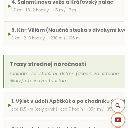
4. Šalamúnova veža a Kráľovský palác
▶
1,7 km · 1,5–2 hodiny · +15 m / -7 m
5. Kis-Villám (Naučná stezka s divokými kv
▶
3 km · 2–3 hodiny · +238 m / -106 m
Trasy strednej náročnosti
rodinám so staršími deťmi (aspoň zo strednej
školy), skúseným turistom
1. Výlet v údolí Apátkút a po chodníku Spart
▶
cca 19,5 km (celý okruh) · cca 7 hodín · +354 m / -354 m