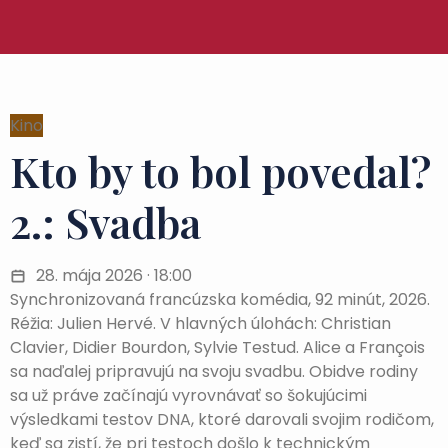
Kino
Kto by to bol povedal?
2.: Svadba
28. mája 2026 · 18:00
Synchronizovaná francúzska komédia, 92 minút, 2026.
Réžia: Julien Hervé. V hlavných úlohách: Christian
Clavier, Didier Bourdon, Sylvie Testud. Alice a François
sa naďalej pripravujú na svoju svadbu. Obidve rodiny
sa už práve začínajú vyrovnávať so šokujúcimi
výsledkami testov DNA, ktoré darovali svojim rodičom,
keď sa zistí, že pri testoch došlo k technickým