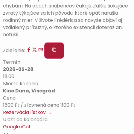
chybám. Na oboch snúbencov čakajú ďalšie šokujúce
zvraty týkajúce sa ich pôvodu, ktoré opäť narušia
rodinný mier. V živote Frédérica sa navyše objaví aj
vzdialený príbuzný, o ktorého existencii doteraz ani
netušil.
Zdieľanie:
Termín
2026-05-28
18:00
Miesto konania
Kino Duna, Visegrád
Cena
1500 Ft / zľavnená cena 1100 Ft
Rezervácia lístkov →
Uložiť do kalendára
Google
iCal