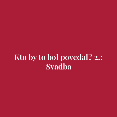
Domovská stránka
Miesta na návštevu
Chute a poklady
Kto by to bol povedal? 2.:
Svadba