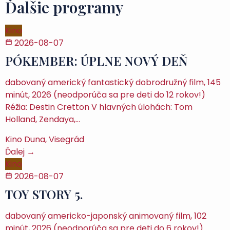
Ďalšie programy
Kino
2026-08-07
PÓKEMBER: ÚPLNE NOVÝ DEŇ
dabovaný americký fantastický dobrodružný film, 145
minút, 2026 (neodporúča sa pre deti do 12 rokov!)
Réžia: Destin Cretton V hlavných úlohách: Tom
Holland, Zendaya,…
Kino Duna, Visegrád
Ďalej →
Kino
2026-08-07
TOY STORY 5.
dabovaný americko-japonský animovaný film, 102
minút, 2026 (neodporúča sa pre deti do 6 rokov!)